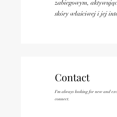
zabiegowym, aktywując 
skóry właściwej i jej in
Contact
I'm always looking for new and exci
connect.