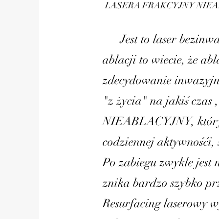
LASERA FRAKCYJNY NIE
Jest to laser bezinwazyj
ablacji to wiecie, że a
zdecydowanie inwazyjni
"z życia" na jakiś cza
NIEABLACYJNY, który j
codziennej aktywnośći, 
Po zabiegu zwykle jest 
znika bardzo szybko prz
Resurfacing laserowy w