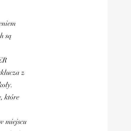
leniem
ch są
SER
klucza z
koły.
, które
w miejscu