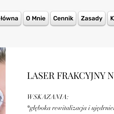
główna
O Mnie
Cennik
Zasady
K
LASER FRAKCYJNY 
WSKAZANIA:
*głęboka rewitalizacja i ujędrnie