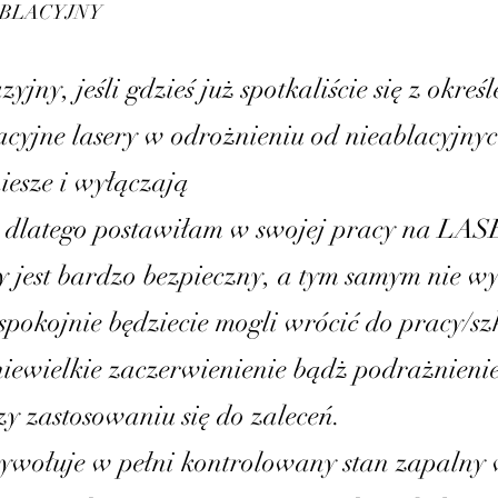
ABLACYJNY
ny, jeśli gdzieś już spotkaliście się z okreś
blacyjne lasery w odrożnieniu od nieablacyjny
esze i wyłączają
s , dlatego postawiłam w swojej pracy na LA
est bardzo bezpieczny, a tym samym nie wy
spokojnie będziecie mogli wrócić do pracy/sz
niewielkie zaczerwienienie bądż podrażnienie
y zastosowaniu się do zaleceń.
ywołuje w pełni kontrolowany stan zapalny 