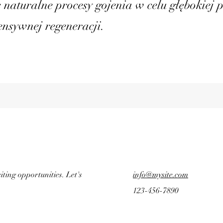
naturalne procesy gojenia w celu głębokiej
tensywnej regeneracji.
ting opportunities. Let's
info@mysite.com
123-456-7890